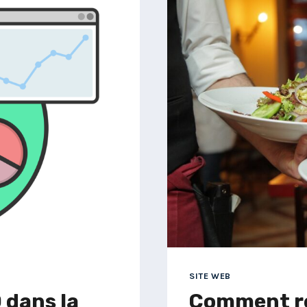
WEB
RESPONS
POUR
LES
PETITES
ENTREPRI
:
UN
OUTIL
ESSENTIE
POUR
GRANDIR
SITE WEB
 dans la
Comment ré