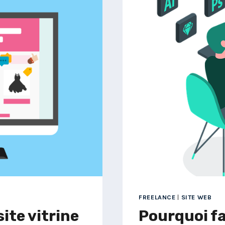
ULTIME
POUR
TROUVER
ET
COLLABO
AVEC
UN
EXPERT
DU
DESIGN
DIGITAL
FREELANCE
|
SITE WEB
ite vitrine
Pourquoi fa