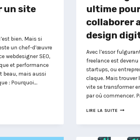
 un site
ultime pour
collaborer 
design digi
’est bien. Mais si
reste un chef-d’œuvre
Avec l’essor fulgurant
ance webdesigner SEO,
freelance est devenu 
ique et performance
startups, ou entrepre
t beau, mais aussi
claque. Mais trouver 
ique : Pourquoi…
vite se transformer e
par où commencer. Pa
WEBDESI
LIRE LA SUITE
FREELAN
:
LE
GUIDE