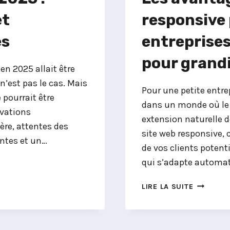
et
responsive 
es
entreprises 
pour grand
en 2025 allait être
 n’est pas le cas. Mais
Pour une petite entr
e pourrait être
dans un monde où le
ovations
extension naturelle 
ère, attentes des
site web responsive,
ntes et un…
de vos clients potenti
qui s’adapte automat
LES
LIRE LA SUITE
AVANTAG
D’UN
SITE