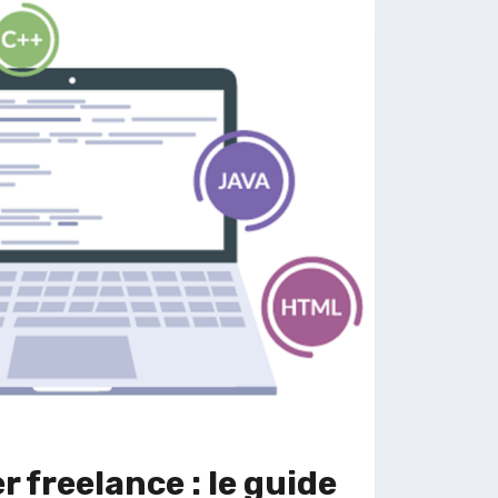
ANT
ND
 freelance : le guide