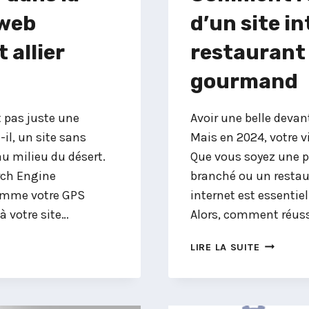
 web
d’un site i
allier
restaurant 
gourmand
t pas juste une
Avoir une belle devant
-il, un site sans
Mais en 2024, votre vi
u milieu du désert.
Que vous soyez une pi
arch Engine
branché ou un restau
comme votre GPS
internet est essentiel 
’à votre site…
Alors, comment réussi
COMMEN
LIRE LA SUITE
RÉUSSIR
LA
CRÉATION
D’UN