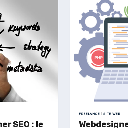
SITE
INTERNET
POUR
VOTRE
RESTAUR
:
GUIDE
COMPLET
ET
GOURMA
FREELANCE
|
SITE WEB
r SEO : le
Webdesigner