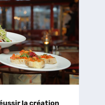
IVE
SES
L
ussir la création