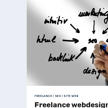
CONCEPTION
DE
SITES
WEB
MODERNES
:
COMMENT
ALLIER
DESIGN
ET
VISIBILITÉ
FREELANCE
|
SEO
|
SITE WEB
Freelance webdesigne