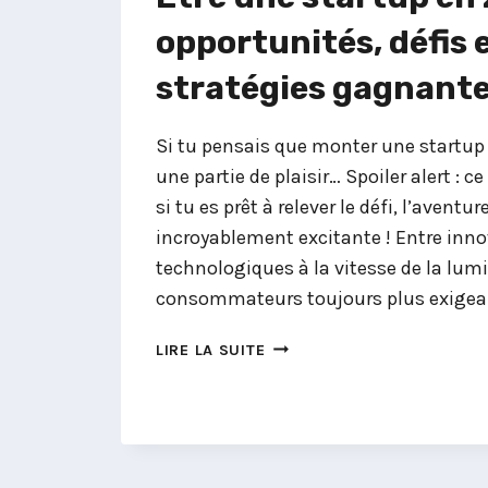
opportunités, défis 
stratégies gagnant
Si tu pensais que monter une startup 
une partie de plaisir… Spoiler alert : ce
si tu es prêt à relever le défi, l’aventur
incroyablement excitante ! Entre inn
technologiques à la vitesse de la lumi
consommateurs toujours plus exigea
ÊTRE
LIRE LA SUITE
UNE
STARTUP
EN
2025
: