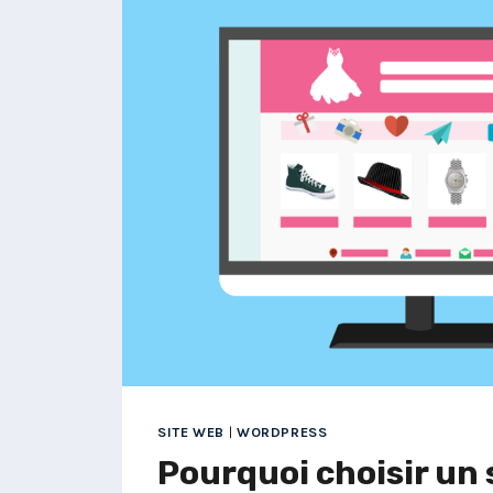
POUR
UN
SITE
WEB
QUI
CARTONNE
!
SITE WEB
|
WORDPRESS
Pourquoi choisir un s