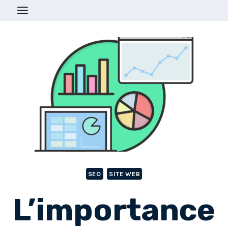
Aller
au
contenu
SEO
SITE WEB
L’importance